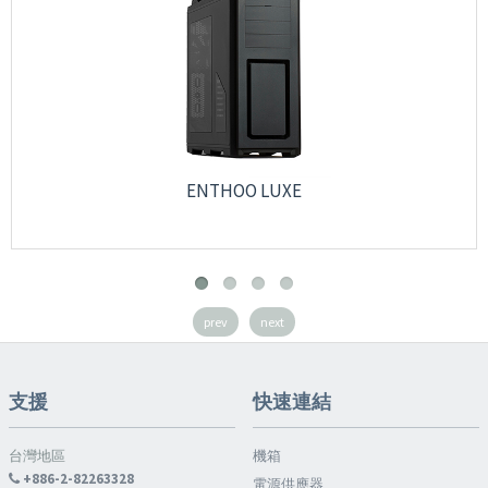
ENTHOO LUXE
prev
next
支援
快速連結
台灣地區
機箱
+886-2-82263328
電源供應器