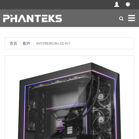
Tog
navi
首頁
配件
NV9 PREMIUM LED KIT