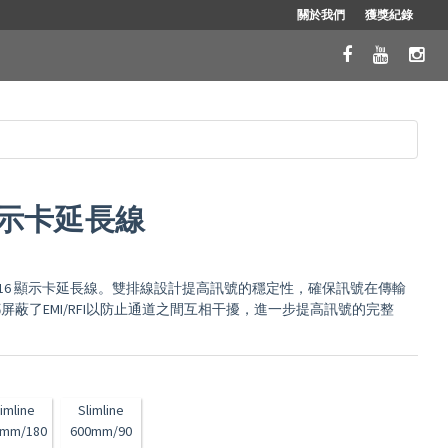
關於我們
獲獎紀錄
16 顯示卡延長線
CIe Gen4 x16 顯示卡延長線。雙排線設計提高訊號的穩定性，確保訊號在傳輸
蔽了EMI/RFI以防止通道之間互相干擾，進一步提高訊號的完整
limline
Slimline
0mm/180
600mm/90