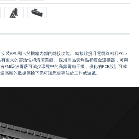
合垂直安裝GPU顯卡於機箱內部的轉接功能。 轉接線提升電纜線相容PCIe
，具有更大的靈活性和清潔美觀。 採用高品質焊點和鍍金連接器，可與
具有EMI吸波屏蔽可減少環境中的高頻電磁干擾，優化的PCB設計可確
快速高頻的數據傳輸下仍可讓您更專注於工作或遊戲。