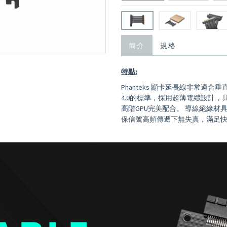
簡介
規格
特點:
Phanteks 顯卡延長線非常適
4.0的標準，採用超薄電纜設計
高階GPU完美配合。 導線絕緣材
保信號高頻傳遞下無失真，滿足